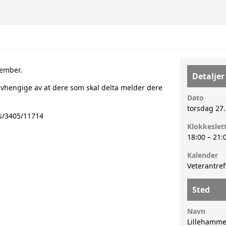
vember.
Detaljer
vi avhengige av at dere som skal delta melder dere
Dato
torsdag 27
ts/3405/11714
Klokkeslet
18:00
–
21:
Kalender
Veterantref
Sted
Navn
Lillehamme