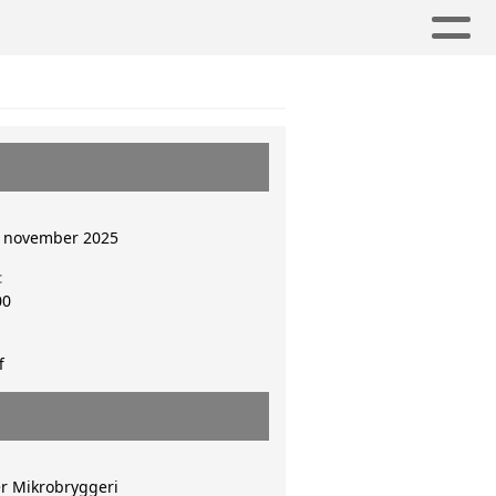
. november 2025
t
00
f
r Mikrobryggeri